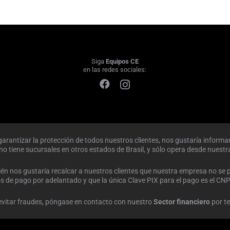
Siga
Equipos CE
en las redes sociales:
garantizar la protección de todos nuestros clientes, nos gustaría inform
no tiene sucursales en otros estados de Brasil, y sólo opera desde nuestr
én nos gustaría recalcar a nuestros clientes que nuestra empresa no se 
os de pago por adelantado y que la única Clave PIX para el pago es el C
evitar fraudes, póngase en contacto con nuestro
Sector financiero
por te