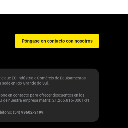
Póngase en contacto con nosotros
arle que EC Indústria e Comércio de Equipamentos
a sede en Rio Grande do Sul.
pone en contacto para ofrecer descuentos en los
NPJ de nuestra empresa matriz: 21.266.816/0001-31.
léfono:
(54) 99602-3199.