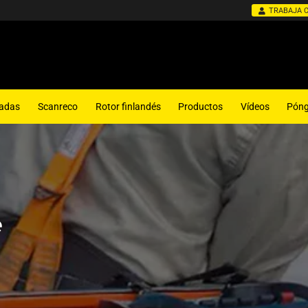
TRABAJA 
ladas
Scanreco
Rotor finlandés
Productos
Vídeos
Póng
e